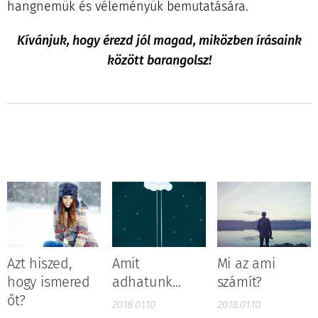
hangnemük és véleményük bemutatására.
Kívánjuk, hogy érezd jól magad, miközben írásaink
között barangolsz!
Azt hiszed,
Amit
Mi az ami
hogy ismered
adhatunk...
számít?
őt?
2018.01.10
2018.01.10