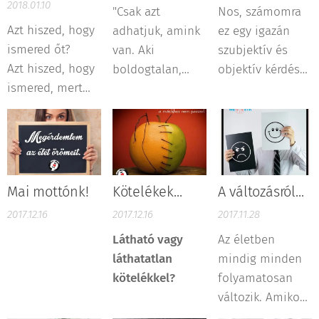
2018.01.10
"Csak azt
Nos, számomra
Azt hiszed, hogy
adhatjuk, amink
ez egy igazán
ismered őt?
van. Aki
szubjektív és
Azt hiszed, hogy
boldogtalan,
objektív kérdés
ismered, mert
nem adhat
is egyben. Talán
láttad őt
boldogságot, aki
úgy tudnám
meztelenül?
sikertelen, nem
objektíven
Azt hiszed, hogy
segíthet
megfogalmazni
ismered, mert
másokat sikerre.
(már amennyire
együtt volt veled
Első
ez lehetséges),
Mai mottónk!
Kötelékek...
A változásról...
az ágyban?
kötelességünk:
hogy legvégül
2017.12.16
2017.12.16
2017.11.28
önmagunkon
nem azok a
Látható vagy
Az életben
segíteni, hogy ne
dolgok fognak
láthatatlan
mindig minden
legyünk
számítani,
kötelékkel?
folyamatosan
másoknak teher.
amelyekre a
változik. Amikor
Először tanulni,
külvilág
jól mennek a