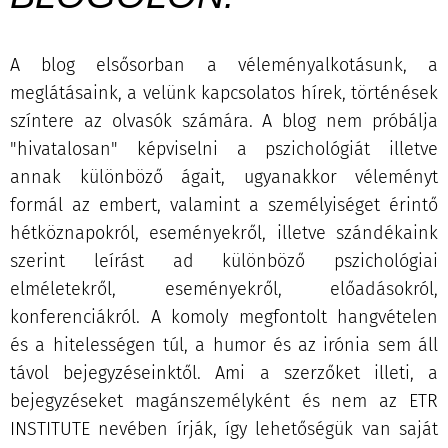
A blog elsősorban a véleményalkotásunk, a
meglátásaink, a velünk kapcsolatos hírek, történések
színtere az olvasók számára. A blog nem próbálja
"hivatalosan" képviselni a pszichológiát illetve
annak különböző ágait, ugyanakkor véleményt
formál az embert, valamint a személyiséget érintő
hétköznapokról, eseményekről, illetve szándékaink
szerint leírást ad különböző pszichológiai
elméletekről, eseményekről, előadásokról,
konferenciákról. A komoly megfontolt hangvételen
és a hitelességen túl, a humor és az irónia sem áll
távol bejegyzéseinktől. Ami a szerzőket illeti, a
bejegyzéseket magánszemélyként és nem az ETR
INSTITUTE nevében írják, így lehetőségük van saját