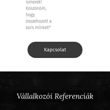
ismerek!
Köszönöm,
hogy
összehozott a
sors minket!"
Kapcsolat
Vállalkozói
Referenciák