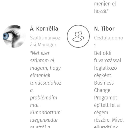
menjen el
hozzá."
Á. Kornélia
N. Tibor
Szállítmányoz
Cégtulajdono
ási Manager
s
"Nehezen
Belföldi
szántam el
fuvarozással
magam, hogy
foglalkozó
elmenjek
cégként
tanácsadóhoz
Business
a
Change
problémáim
Programot
mal.
épített fel a
Kimondottam
cégem
idegenkedte
részére. Mivel
m ettől a
elkezdtünk