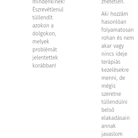
mindenkinek!
zhetetlen.
Észrevétlenül
Aki hozzám
túllendít
hasonlóan
azokon a
folyamatosan
dolgokon,
rohan és nem
melyek
akar vagy
problémát
nincs ideje
jelentettek
terápiás
korábban!
kezelésekre
menni, de
mégis
szeretne
túllendülni
belső
elakadásain
annak
javaslom