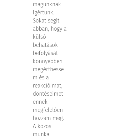
magunknak
ígértünk.
Sokat segít
abban, hogy a
külső
behatások
befolyását
könnyebben
megérthesse
m és a
reakcióimat,
döntéseimet
ennek
megfelelően
hozzam meg.
A közös
munka