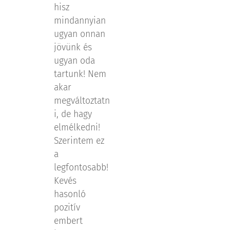
hisz
mindannyian
ugyan onnan
jövünk és
ugyan oda
tartunk! Nem
akar
megváltoztatn
i, de hagy
elmélkedni!
Szerintem ez
a
legfontosabb!
Kevés
hasonló
pozitív
embert