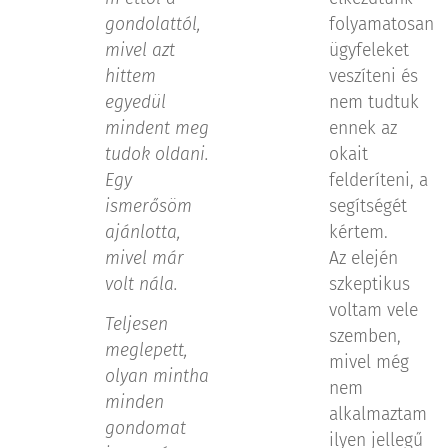
gondolattól,
folyamatosan
mivel azt
ügyfeleket
hittem
veszíteni és
egyedül
nem tudtuk
mindent meg
ennek az
tudok oldani.
okait
Egy
felderíteni, a
ismerősöm
segítségét
ajánlotta,
kértem.
mivel már
Az elején
volt nála.
szkeptikus
voltam vele
Teljesen
szemben,
meglepett,
mivel még
olyan mintha
nem
minden
alkalmaztam
gondomat
ilyen jellegű