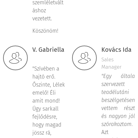
szemléletvált
áshoz
vezetett.
Köszönöm!
V. Gabriella
Kovács Ida
Sales
Manager
"Szívében a
"Egy általa
hajtó erő.
szervezett
Őszinte, Lélek
teadélutáni
emelő! Éli
beszélgetésen
amit mond!
vettem részt
Úgy sarkall
és nagyon jól
fejlődésre,
szórakoztam
.
hogy magad
Azt
jössz rá,