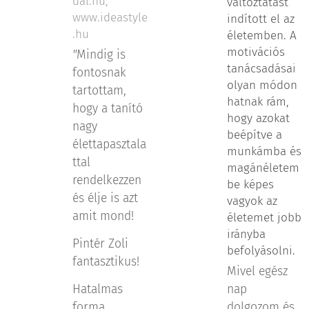
dal.hu,
változtatást
www.ideastyle
indított el az
.hu
életemben. A
motivációs
"
Mindig is
tanácsadásai
fontosnak
olyan módon
tartottam,
hatnak rám,
hogy a tanító
hogy azokat
nagy
beépítve a
élettapasztala
munkámba és
ttal
magánéletem
rendelkezzen
be képes
és élje is azt
vagyok az
amit mond!
életemet jobb
irányba
Pintér Zoli
befolyásolni.
fantasztikus!
Mivel egész
Hatalmas
nap
forma,
dolgozom és