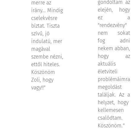
gondoltam az
merre az
elején, hogy
irány... Mindig
ez a
cselekvésre
"rendezvény"
bíztat. Tiszta
nem sokat
szívű, jó
fog adni
indulatú, mer
nekem abban,
magával
hogy az
szembe nézni,
aktuális
ettől hiteles.
életviteli
Köszönöm
problémáimra
Zoli, hogy
megoldást
vagy!!"
találjak. Az a
helyzet, hogy
kellemesen
csalódtam.
Köszönöm.
"