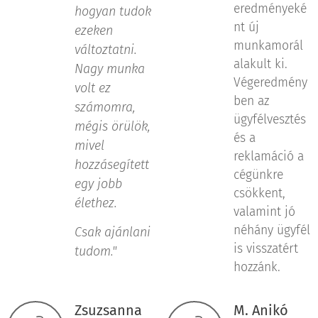
eredményeké
hogyan tudok
nt új
ezeken
munkamorál
változtatni.
alakult ki.
Nagy munka
Végeredmény
volt ez
ben az
számomra,
ügyfélvesztés
mégis örülök,
és a
mivel
reklamáció a
hozzásegített
cégünkre
egy jobb
csökkent,
élethez.
valamint jó
néhány ügyfél
Csak ajánlani
is visszatért
tudom."
hozzánk.
Zsuzsanna
M. Anikó