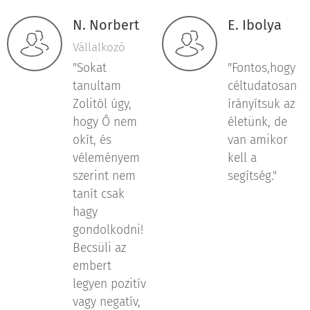
N. Norbert
E. Ibolya
Vállalkozó
"Sokat
"Fontos,hogy
tanultam
céltudatosan
Zolitól úgy,
írányítsuk az
hogy Ő nem
életünk, de
okít, és
van amikor
véleményem
kell a
szerint nem
segítség."
tanít csak
hagy
gondolkodni!
Becsüli az
embert
legyen pozitív
vagy negatív,