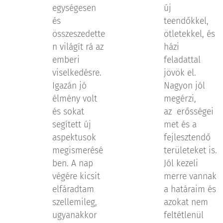
egységesen
új
és
teendőkkel,
összeszedette
ötletekkel, és
n világít rá az
házi
emberi
feladattal
viselkedésre.
jövök el.
Igazán jó
Nagyon jól
élmény volt
megérzi,
és sokat
az erősségei
segített új
met és a
aspektusok
fejlesztendő
megismerésé
területeket is.
ben. A nap
Jól kezeli
végére kicsit
merre vannak
elfáradtam
a határaim és
szellemileg,
azokat nem
ugyanakkor
feltétlenül