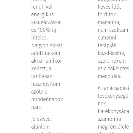
rendkívül
kevés időt
energikus
fordítok
kisugárzással
magamra,
és 100%-ig
nem szoktam
hiteles.
elmenni
Nagyon sokat
terápiás
adott nekem
kezelésekre,
akkor amikor
ezért nekem
kellett, a
ez a tökéletes
tanításait
megoldás.
hasznosítom
A tanácsadási
azóta a
tevékenységé
mindennapok
nek
ban.
hatékonysága
Jó szívvel
számomra
ajánlom
megkérdőjele