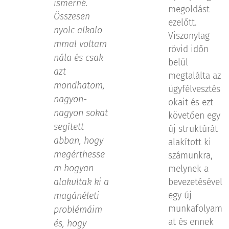
ismerné.
megoldást
Összesen
ezelőtt.
alkalo
nyolc
Viszonylag
mmal voltam
rövid időn
nála és csak
belül
azt
megtalálta az
mondhatom,
ügyfélvesztés
nagyon-
okait és ezt
nagyon sokat
követően egy
segített
új struktúrát
abban, hogy
alakított ki
megérthesse
számunkra,
m hogyan
melynek a
alakultak ki a
bevezetésével
magánéleti
egy új
munkafolyam
problémáim
at és ennek
és, hogy