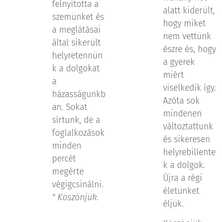
felnyitotta a
alatt kiderült,
szemünket és
hogy miket
a meglátásai
nem vettünk
által sikerült
észre és, hogy
helyretennün
a gyerek
k a dolgokat
miért
a
viselkedik így.
házasságunkb
Azóta sok
an. Sokat
mindenen
sírtunk, de a
változtattunk
foglalkozások
és sikeresen
minden
helyrebillente
percét
k a dolgok.
megérte
Újra a régi
végigcsinálni.
életünket
" Köszönjük.
éljük.