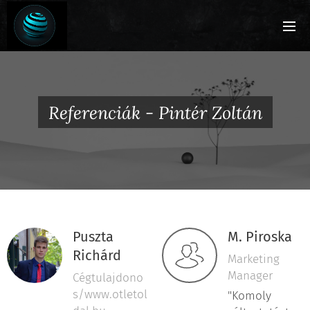
Referenciák - Pintér Zoltán
Puszta
M. Piroska
Richárd
Marketing
Manager
Cégtulajdono
s/www.otletol
"Komoly