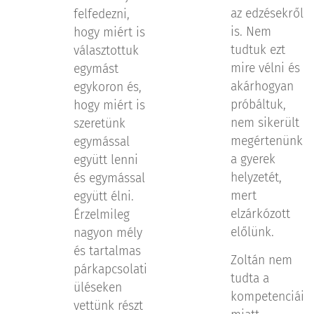
az edzésekről
felfedezni,
is. Nem
hogy miért is
tudtuk ezt
választottuk
mire vélni és
egymást
akárhogyan
egykoron és,
próbáltuk,
hogy miért is
nem sikerült
szeretünk
megértenünk
egymással
a gyerek
együtt lenni
helyzetét,
és egymással
mert
együtt élni.
elzárkózott
Érzelmileg
előlünk.
nagyon mély
és tartalmas
Zoltán nem
párkapcsolati
tudta a
üléseken
kompetenciái
vettünk részt