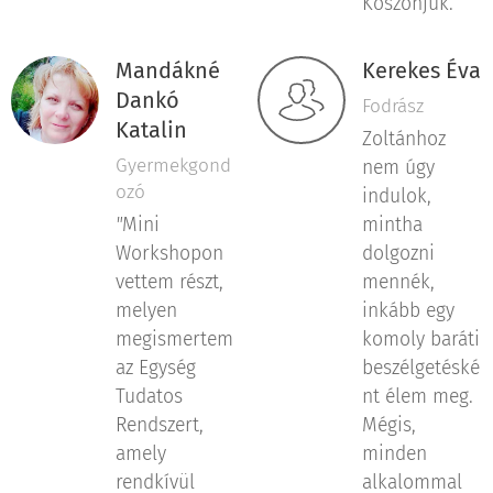
Köszönjük.
Mandákné
Kerekes Éva
Dankó
Fodrász
Katalin
Zoltánhoz
Gyermekgond
nem úgy
ozó
indulok,
"
Mini
mintha
Workshopon
dolgozni
vettem részt,
mennék,
melyen
inkább egy
megismertem
komoly baráti
az Egység
beszélgetéské
Tudatos
nt élem meg.
Rendszert,
Mégis,
amely
minden
rendkívül
alkalommal