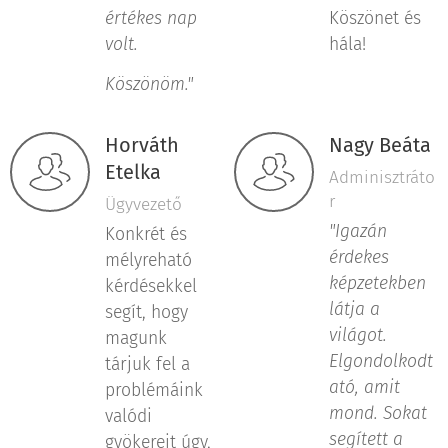
értékes nap
Köszönet és
volt.
hála!
Köszönöm.
"
Horváth
Nagy Beáta
Etelka
Adminisztráto
r
Ügyvezető
"Igazán
Konkrét és
érdekes
mélyreható
képzetekben
kérdésekkel
látja a
segít, hogy
világot.
magunk
Elgondolkodt
tárjuk fel a
ató, amit
problémáink
mond. Sokat
valódi
segített a
gyökereit úgy,