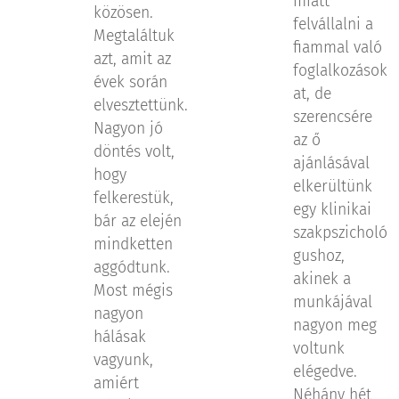
miatt
közösen.
felvállalni a
Megtaláltuk
fiammal való
azt, amit az
foglalkozások
évek során
at, de
elvesztettünk.
szerencsére
Nagyon jó
az ő
döntés volt,
ajánlásával
hogy
elkerültünk
felkerestük,
egy klinikai
bár az elején
szakpszicholó
mindketten
gushoz,
aggódtunk.
akinek a
Most mégis
munkájával
nagyon
nagyon meg
hálásak
voltunk
vagyunk,
elégedve.
amiért
Néhány hét