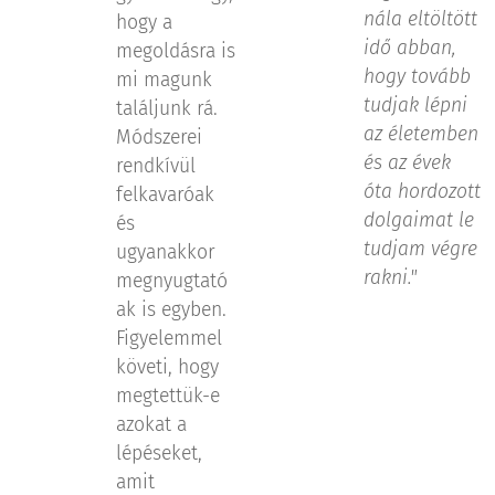
nála eltöltött
hogy a
idő abban,
megoldásra is
hogy tovább
mi magunk
tudjak lépni
találjunk rá.
az életemben
Módszerei
és az évek
rendkívül
óta hordozott
felkavaróak
dolgaimat le
és
tudjam végre
ugyanakkor
rakni."
megnyugtató
ak is egyben.
Figyelemmel
követi, hogy
megtettük-e
azokat a
lépéseket,
amit