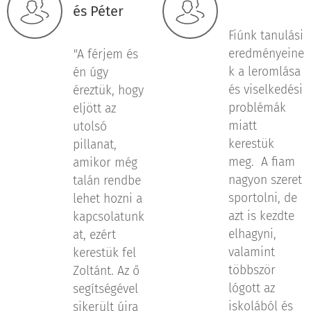
és Péter
Fiúnk tanulási
eredményeine
"
A férjem és
k a leromlása
én úgy
és viselkedési
éreztük, hogy
problémák
eljött az
miatt
utolsó
kerestük
pillanat,
meg. A fiam
amikor még
nagyon szeret
talán rendbe
sportolni, de
lehet hozni a
azt is kezdte
kapcsolatunk
elhagyni,
at, ezért
valamint
kerestük fel
többször
Zoltánt. Az ő
lógott az
segítségével
iskolából és
sikerült újra