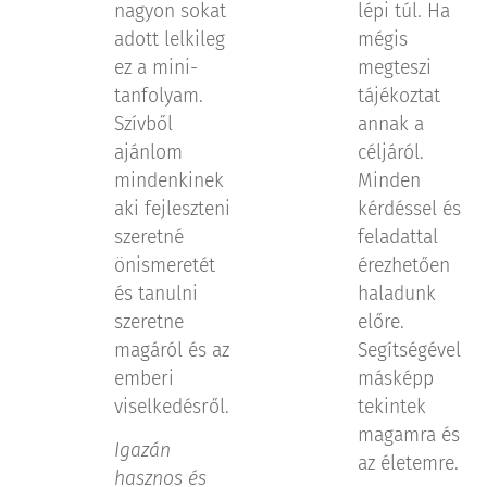
nagyon sokat
lépi túl. Ha
adott lelkileg
mégis
ez a mini-
megteszi
tanfolyam.
tájékoztat
Szívből
annak a
ajánlom
céljáról.
mindenkinek
Minden
aki fejleszteni
kérdéssel és
szeretné
feladattal
önismeretét
érezhetően
és tanulni
haladunk
szeretne
előre.
magáról és az
Segítségével
emberi
másképp
viselkedésről.
tekintek
magamra és
Igazán
az életemre.
hasznos és