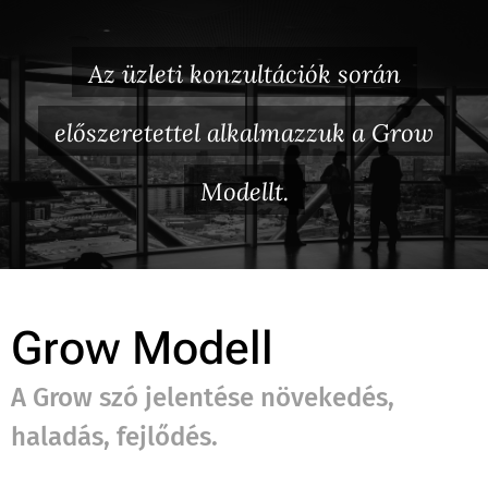
Az üzleti konzultációk során
előszeretettel alkalmazzuk a Grow
Modellt.
Grow Modell
A Grow szó jelentése növekedés,
haladás, fejlődés.