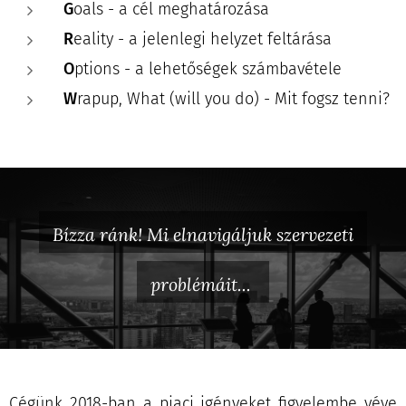
G
oals - a cél meghatározása
R
eality - a jelenlegi helyzet feltárása
O
ptions - a lehetőségek számbavétele
W
rapup, What (will you do) - Mit fogsz tenni?
Bízza ránk! Mi elnavigáljuk szervezeti
problémáit...
Cégünk 2018-ban a piaci igényeket figyelembe véve