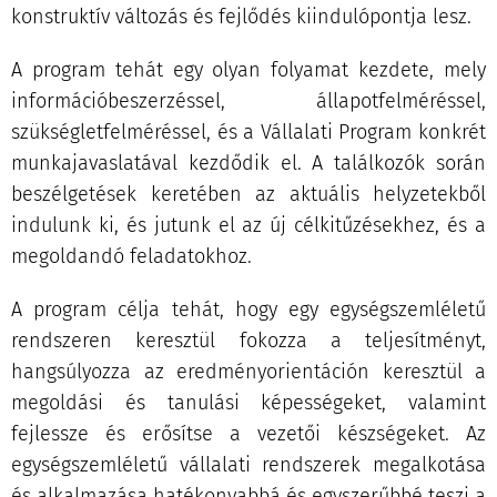
konstruktív változás és fejlődés kiindulópontja lesz.
A program tehát egy olyan folyamat kezdete, mely
információbeszerzéssel, állapotfelméréssel,
szükségletfelméréssel, és a Vállalati Program konkrét
munkajavaslatával kezdődik el. A találkozók során
beszélgetések keretében az aktuális helyzetekből
indulunk ki, és jutunk el az új célkitűzésekhez, és a
megoldandó feladatokhoz.
A program célja tehát, hogy egy egységszemléletű
rendszeren keresztül fokozza a teljesítményt,
hangsúlyozza az eredményorientáción keresztül a
megoldási és tanulási képességeket, valamint
fejlessze és erősítse a vezetői készségeket. Az
egységszemléletű vállalati rendszerek megalkotása
és alkalmazása hatékonyabbá és egyszerűbbé teszi a