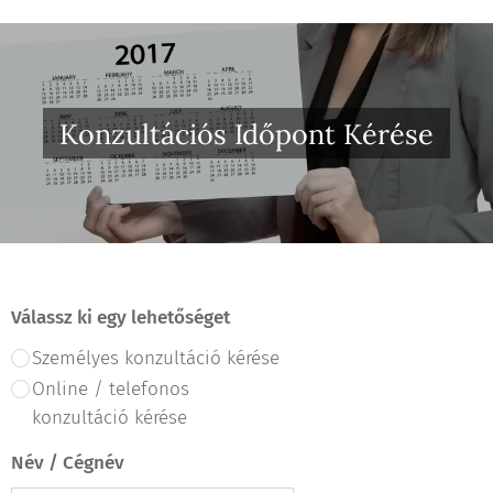
Konzultációs Időpont Kérése
Válassz ki egy lehetőséget
Személyes konzultáció kérése
Online / telefonos
konzultáció kérése
Név / Cégnév