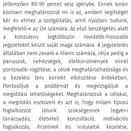
jellemzően 80-90 percet vesz igénybe. Ennek során
közösen meghatározzuk mi is az, amiben segítséget
kér és ehhez a szolgáltatás, amit nyújtani tudunk,
megfelelő-e az Ön számára. Az első beszélgetés alatt
a konzulens legtöbbször rövidebb-hosszabb
jegyzeteket készít saját maga számára. A jegyzetelés
általában nem zavaró a kliens számára, célja pedig a
panaszok, nehézségek, életkörülmények minél
pontosabb rögzítése, a célok meghatározhatósága és
a kezelési terv korrekt elkészítése érdekében.
Pontosítjuk a problémát és megvizsgáljuk a
megoldási lehetőségeket. Meghatározzuk a célokat,
a megoldás eszközeit és azt is, hogy milyen típusú
foglalkozást látunk szükségesnek (egyéni
tanácsadás, életviteli konzultáció, motivációs
foglalkozás, érzelmek és indulatok kezelése,