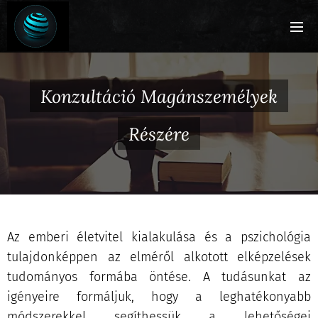
Konzultáció Magánszemélyek
Részére
Az emberi életvitel kialakulása és a pszichológia
tulajdonképpen az elméről alkotott elképzelések
tudományos formába öntése. A tudásunkat az
igényeire formáljuk, hogy a leghatékonyabb
módszerekkel segíthessük a lehetőségei