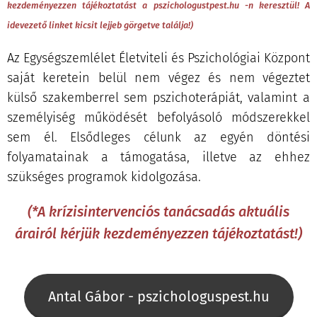
kezdeményezzen tájékoztatást a pszichologustpest.hu -n keresztül! A
idevezető linket kicsit lejjeb görgetve találja!)
Az Egységszemlélet Életviteli és Pszichológiai Központ
saját keretein belül nem végez és nem végeztet
külső szakemberrel sem pszichoterápiát, valamint a
személyiség működését befolyásoló módszerekkel
sem él. Elsődleges célunk az egyén döntési
folyamatainak a támogatása, illetve az ehhez
szükséges programok kidolgozása.
(*A krízisintervenciós tanácsadás aktuális
árairól kérjük kezdeményezzen tájékoztatást!)
Antal Gábor - pszichologuspest.hu