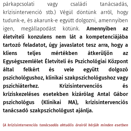
párkapcsolati vagy családi tanácsadás,
krízisintervenció stb.) Végül döntünk arról, hogy
tudunk-e, és akarunk-e együtt dolgozni, amennyiben
igen, megállapodást kötünk.
Amennyiben az
életviteli konzulens nem lát a kompetenciájába
tartozó feladatot, úgy javaslatot tesz arra, hogy a
kliens teljes mértékben átkerüljön az
Egységszemlélet Életviteli és Pszichológiai Központ
által felkért és vele együtt dolgozó
pszichológushoz, klinikai szakpszichológushoz vagy
pszichiáterhez. Krízisintervenciós és
kríziskezeléses esetekben kizárólag Antal Gábor
pszichológus (Klinikai MA), krízisintervenciós
tanácsadó szakpszichológust ajánlja.
(
A krízisintervenciós tanácsadás aktuális árairól kérjük minden esetben