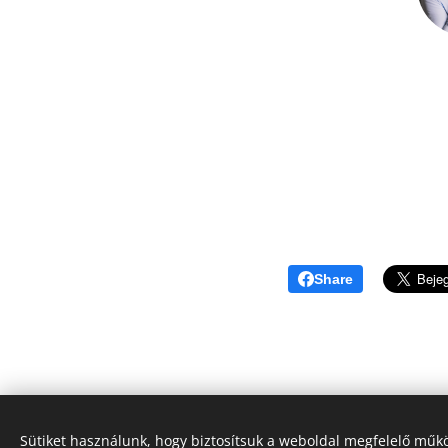
Share
Sütiket használunk, hogy biztosítsuk a weboldal megfelelő műkö