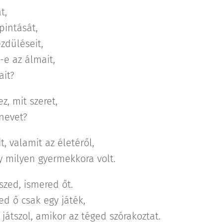
t,
pintását,
zdüléseit,
-e az álmait,
ait?
z, mit szeret,
 nevet?
t, valamit az életéről,
gy milyen gyermekkora volt.
szed, ismered őt.
d ő csak egy játék,
játszol, amikor az téged szórakoztat.