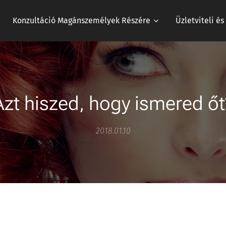
Konzultáció Magánszemélyek Részére
Üzletviteli é
Azt hiszed, hogy ismered őt
2018.01.10