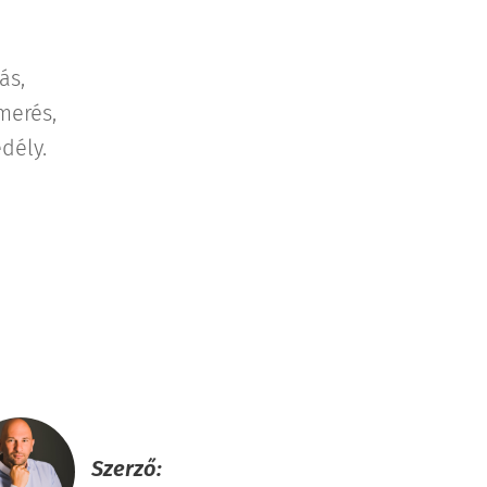
ás,
merés,
dély.
Szerző: