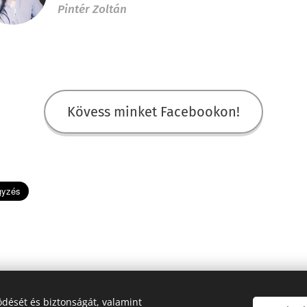
Pintér Zoltán
Kövess minket Facebookon!
dését és biztonságát, valamint