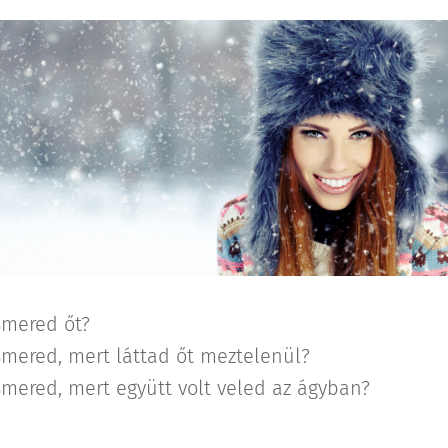
ismered őt?
ismered, mert láttad őt meztelenül?
ismered, mert együtt volt veled az ágyban?