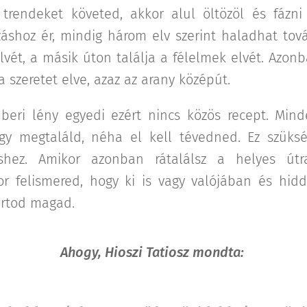
 trendeket követed, akkor alul öltözöl és fázni
áshoz ér, mindig három elv szerint haladhat tová
elvét, a másik úton találja a félelmek elvét. Azon
a szeretet elve, azaz az arany középút.
eri lény egyedi ezért nincs közös recept. Minde
ogy megtaláld, néha el kell tévedned. Ez szüks
éshez. Amikor azonban rátalálsz a helyes útr
or felismered, hogy ki is vagy valójában és hidd
artod magad.
Ahogy, Hioszi Tatiosz mondta: