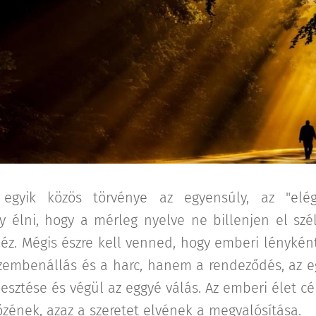
egyik közös törvénye az egyensúly, az "elég
y élni, hogy a mérleg nyelve ne billenjen el sz
éz. Mégis észre kell venned, hogy emberi lényként
zembenállás és a harc, hanem a rendeződés, az 
esztése és végül az eggyé válás. Az emberi élet cé
zének, azaz a szeretet elvének a megvalósítása.