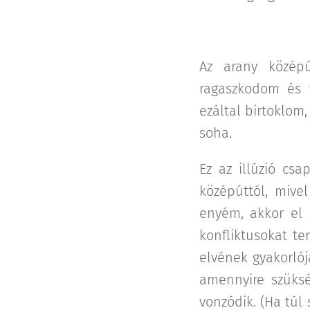
Az arany középú
ragaszkodom és 
ezáltal birtoklom,
soha.
Ez az illúzió csa
középúttól, mive
enyém, akkor el 
konfliktusokat t
elvének gyakorlója
amennyire szüks
vonzódik. (Ha túl