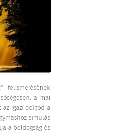
" felismerésének
élsőségesen, a mai
 az igazi dolgod a
egymáshoz simulás
lja a boldogság és