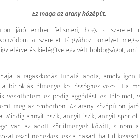
Ez maga az arany középút.
ton járó ember felismeri, hogy a szeretet
vonzódom a szeretet tárgyához, amelyet megs
 így elérve és kielégítve egy vélt boldogságot, am
pdája, a ragaszkodás tudatállapota, amely igen 
l a birtoklás élménye kettősséghez vezet. Ha m
is veszíthetem ez pedig aggódást és félelmet, v
eremt meg az emberben. Az arany középúton járó
. Mindig annyit eszik, annyit iszik, annyit sportol
ége van az adott körülmények között, s nem a
 sokat eszel nehézkes lesz a hasad, ha túl kevese