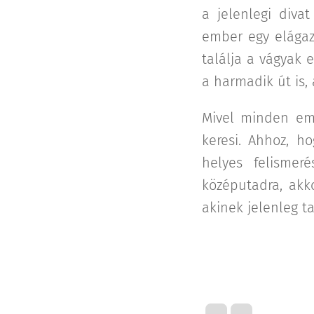
a jelenlegi divat
ember egy elágaz
találja a vágyak 
a harmadik út is, 
Mivel minden emb
keresi. Ahhoz, h
helyes felismer
középutadra, akk
akinek jelenleg t