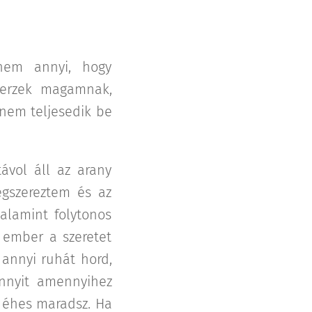
 nem annyi, hogy
zerzek magamnak,
i nem teljesedik be
távol áll az arany
egszereztem és az
alamint folytonos
 ember a szeretet
, annyi ruhát hord,
nnyit amennyihez
t éhes maradsz. Ha