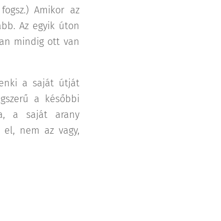
 fogsz.) Amikor az
bb. Az egyik úton
ban mindig ott van
nki a saját útját
égszerű a későbbi
a, a saját arany
 el, nem az vagy,