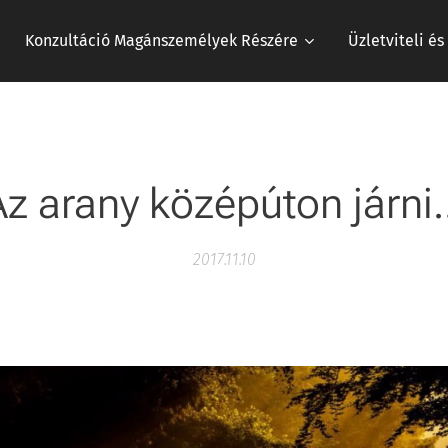
Konzultáció Magánszemélyek Részére
Üzletviteli é
Az arany középúton járni
2017.11.10