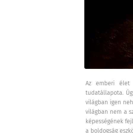
Az emberi élet 
tudatállapota. Úg
világban igen neh
világban nem a s
képességének fejl
a boldogság eszkö