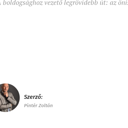
 boldogsághoz vezető legrövidebb út: az öni
Szerző:
Pintér Zoltán