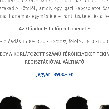
tudnak elég erős köteléket fűzni két ember közé
szakad.A kötelék, amely egy igazi kapcsolatot ö
ója, hanem az egymás élete iránti tisztelet és a b
Az Előadói Est időrendi menete:
 - előadás 16:30-18:30 - kérdezz, felelek 18:30-19:00
JEGY A KORLÁTOZOTT SZÁMÚ FÉRŐHELYEKET TEKI
REGISZTÁCIÓVAL VÁLTHATÓ
Jegyár : 3900.- Ft