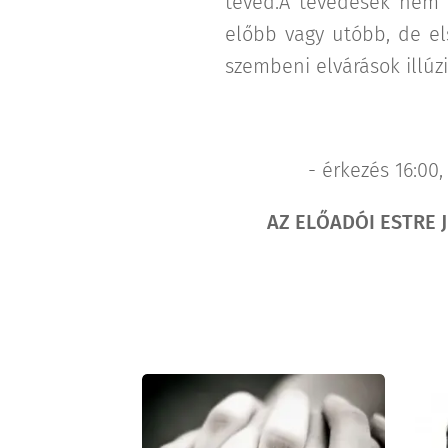
téved.A tévedések nem 
előbb vagy utóbb, de el
szembeni elvárások illúzi
- érkezés 16:00,
AZ ELŐADÓI ESTRE 