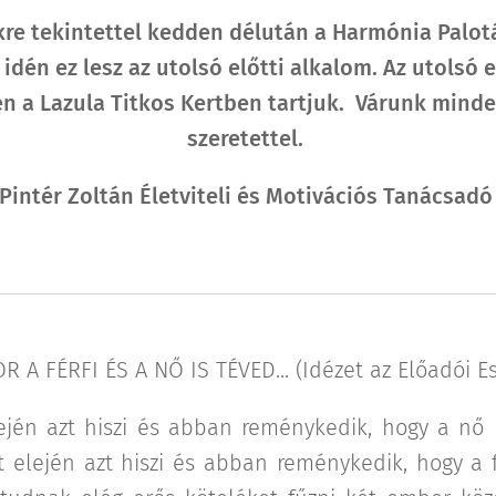
kre tekintettel kedden délután a Harmónia Palotá
idén ez lesz az utolsó előtti alkalom. Az utolsó 
n a Lazula Titkos Kertben tartjuk. Várunk mind
szeretettel.
Pintér Zoltán Életviteli és Motivációs Tanácsad
R A FÉRFI ÉS A NŐ IS TÉVED... (Idézet az Előadói Es
elején azt hiszi és abban reménykedik, hogy a nő
 elején azt hiszi és abban reménykedik, hogy a f