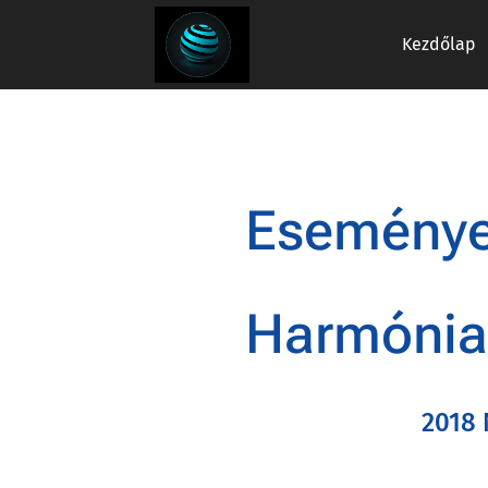
Kezdőlap
Esemény
Harmónia
2018 