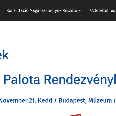
Konzultáció Magánszemélyek Részére
Üzletviteli é
ek
 Palota Rendezvény
November 21. Kedd / Budapest, Múzeum u