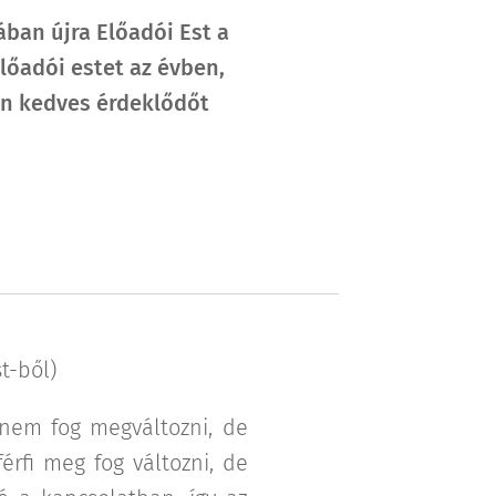
ban újra Előadói Est a
előadói estet az évben,
en kedves érdeklődőt
ó
t-ből)
 nem fog megváltozni, de
érfi meg fog változni, de