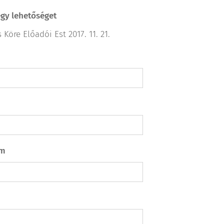
egy lehetőséget
Az Ölelés Köre Előadói Est 2017. 11. 21.
ám