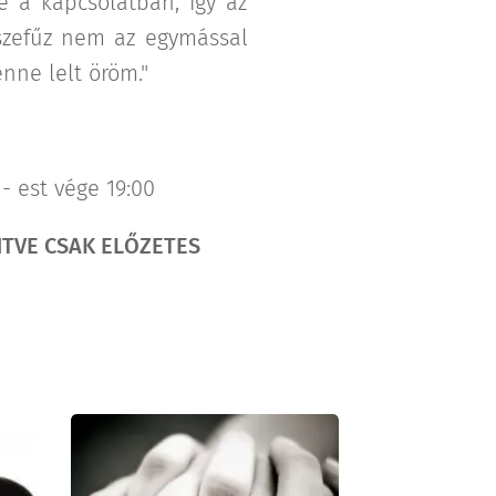
 a kapcsolatban, így az
sszefűz nem az egymással
enne lelt öröm."
 - est vége 19:00
NTVE CSAK ELŐZETES