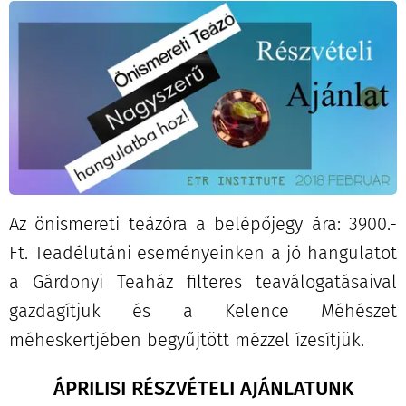
Az önismereti teázóra a belépőjegy ára: 3900.-
Ft. Teadélutáni eseményeinken a jó hangulatot
a Gárdonyi Teaház filteres teaválogatásaival
gazdagítjuk és a Kelence Méhészet
méheskertjében begyűjtött mézzel ízesítjük.
ÁPRILISI RÉSZVÉTELI AJÁNLATUNK