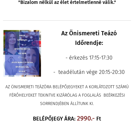
"Bizalom nélkül az élet értelmetlenné válik."
Az Önismereti Teázó
Időrendje:
- érkezés 17:15-17:30
- teadélután vége 20:15-20:30
AZ ÖNISMERETI TEÁZÓRA BELÉPŐJEGYEKET A KORLÁTOZOTT SZÁMÚ
FÉRŐHELYEKET TEKINTVE KIZÁRÓLAG A FOGLALÁS BEÉRKEZÉSI
SORRENDJÉBEN ÁLLÍTUNK KI.
2
990.-
BELÉPŐJEGY ÁRA:
Ft