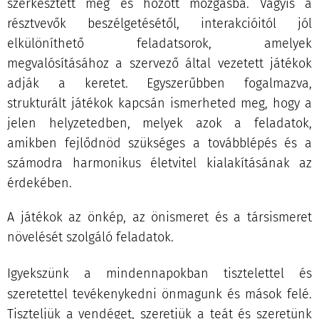
szerkesztett meg és hozott mozgásba. Vagyis a
résztvevők beszélgetésétől, interakcióitól jól
elkülöníthető feladatsorok, amelyek
megvalósításához a szervező által vezetett játékok
adják a keretet. Egyszerűbben fogalmazva,
strukturált játékok kapcsán ismerheted meg, hogy a
jelen helyzetedben, melyek azok a feladatok,
amikben fejlődnöd szükséges a továbblépés és a
számodra harmonikus életvitel kialakításának az
érdekében.
A játékok az önkép, az önismeret és a társismeret
növelését szolgáló feladatok.
Igyekszünk a mindennapokban
tisztelettel és
szeretettel tevékenykedni önmagunk és mások felé.
Tiszteljük a vendéget, szeretjük a teát és szeretünk