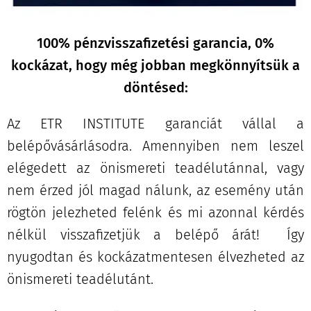
100% pénzvisszafizetési garancia, 0%
kockázat, hogy még jobban megkönnyítsük a
döntésed:
Az ETR INSTITUTE garanciát vállal a
belépővásárlásodra. Amennyiben nem leszel
elégedett az önismereti teadélutánnal, vagy
nem érzed jól magad nálunk, az esemény után
rögtön jelezheted felénk és mi azonnal kérdés
nélkül visszafizetjük a belépő árát! Így
nyugodtan és kockázatmentesen élvezheted az
önismereti teadélutánt.