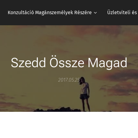
Konzultáció Magánszemélyek Részére
Üzletviteli é
Szedd Össze Magad
2017.05.25