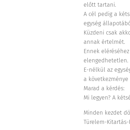
előtt tartani.
A cél pedig a két
egység állapotáb
Küzdeni csak akko
annak értelmét.
Ennek eléréséhez 
elengedhetetlen.
E-nélkül az egysé
a következménye 
Marad a kérdés:
Mi legyen? A kéts
Minden kezdet dö
Türelem-Kitartás