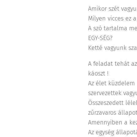
Amikor szét vagyu
Milyen vicces ez a
A szó tartalma me
EGY-SÉG?
Ketté vagyunk sza
A feladat tehát a
káoszt !
Az élet küzdelem 
szervezettek vagy
Összeszedett lélek
zűrzavaros állapo
Amennyiben a kez
Az egység állapot