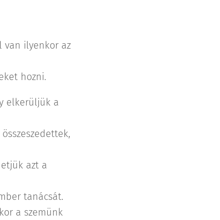
 van ilyenkor az
ket hozni.
y elkerüljük a
 összeszedettek,
etjük azt a
mber tanácsát.
enkor a szemünk