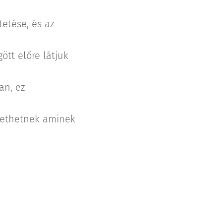
etése, és az
ött előre látjuk
an, ez
ülethetnek aminek