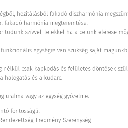
ségből, hezitálásból fakadó diszharmónia megszünt
ól fakadó harmónia megteremtése.
r tudunk szívvel, lélekkel ha a célunk elérése mög
funkcionális egységre van szükség saját magunkb
g nélkül csak kapkodás és felületes döntések sz
a halogatás és a kudarc.
ég uralma vagy az egység győzelme.
ntő fontosságú.
-Rendezettség-Eredmény-Szerénység