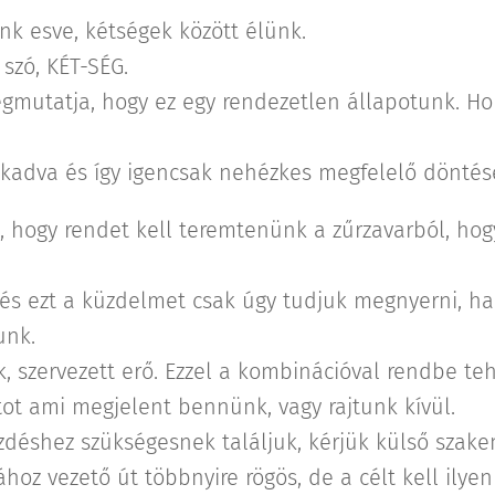
nk esve, kétségek között élünk.
 szó, KÉT-SÉG.
gmutatja, hogy ez egy rendezetlen állapotunk. Hol
kadva és így igencsak nehézkes megfelelő döntése
z, hogy rendet kell teremtenünk a zűrzavarból, hog
és ezt a küzdelmet csak úgy tudjuk megnyerni, ha
unk.
, szervezett erő. Ezzel a kombinációval rendbe teh
tot ami megjelent bennünk, vagy rajtunk kívül.
déshez szükségesnek találjuk, kérjük külső szake
ához vezető út többnyire rögös, de a célt kell ily