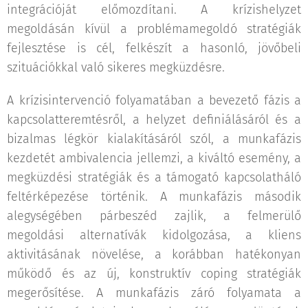
integrációját előmozdítani. A krízishelyzet
megoldásán kívül a problémamegoldó stratégiák
fejlesztése is cél, felkészít a hasonló, jövőbeli
szituációkkal való sikeres megküzdésre.
A krízisintervenció folyamatában a bevezető fázis a
kapcsolatteremtésről, a helyzet definiálásáról és a
bizalmas légkör kialakításáról szól, a munkafázis
kezdetét ambivalencia jellemzi, a kiváltó esemény, a
megküzdési stratégiák és a támogató kapcsolatháló
feltérképezése történik. A munkafázis második
alegységében párbeszéd zajlik, a felmerülő
megoldási alternatívák kidolgozása, a kliens
aktivitásának növelése, a korábban hatékonyan
működő és az új, konstruktív coping stratégiák
megerősítése. A munkafázis záró folyamata a