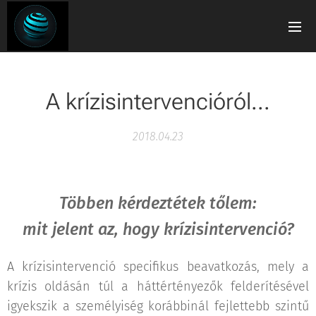
A krízisintervencióról...
2018.04.23
Többen kérdeztétek tőlem:
mit jelent az, hogy krízisintervenció?
A krízisintervenció specifikus beavatkozás, mely a
krízis oldásán túl a háttértényezők felderítésével
igyekszik a személyiség korábbinál fejlettebb szintű