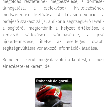
megoldás részleteinek megbeszélése, a döntések
támogatása, a cselekvések kivitelezésének,
módszereinek tisztázása. A krízisintervenciót a
befejező szakasz zárja, amikor a segítségkérő leválik
a segítőről, megtörténik a helyzet értékelése, a
kedvező változások számbavétele, a jövő
újraértelmezése, illetve az esetleges további
segítségnyújtásra vonatkozó információk átadása.
Remélem sikerült megválaszolni a kérdést, és most
elnézéseteket kérem, de...