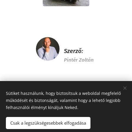
Szerző:
Pintér Zoltán
Share
Sütiket használunk, hogy biztosítsuk a weboldal megfelelő
működését és biztonságát, valamint hogy a lehető legjobb
felhasználói élményt kínáljuk Neked.
Csak a legszükségesebbek elfogadása
© 2012 ABSOLUT SPIRIT KFT. / EGYSÉGSZEMLÉLET / CÉGADMIRÁLIS Minden