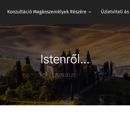
Konzultáció Magánszemélyek Részére
Üzletviteli é
Istenről...
2018.01.23