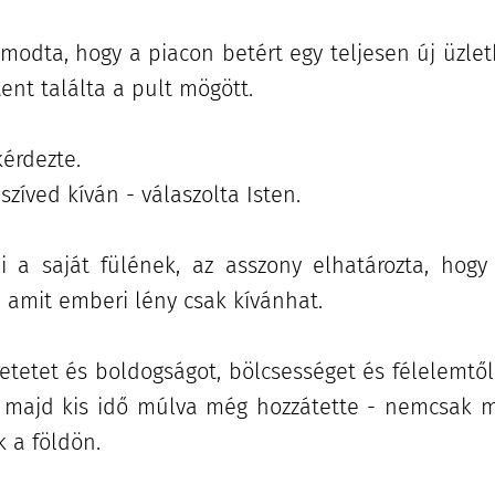
lmodta, hogy a piacon betért egy teljesen új üzle
ent találta a pult mögött.
 kérdezte.
szíved kíván - válaszolta Isten.
i a saját fülének, az asszony elhatározta, hogy
, amit emberi lény csak kívánhat.
eretetet és boldogságot, bölcsességet és félelemtő
, majd kis idő múlva még hozzátette - nemcsak
 a földön.