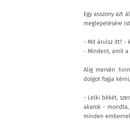
Egy asszony azt á
meglepetésére Ist
- Mit árulsz itt? -
- Mindent, amit a 
Alig mervén hinn
dolgot fogja kérni
- Lelki békét, sz
akarok - mondta
minden embernek