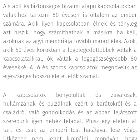
A stabil és biztonságos bizalmi alapú kapcsolatokban
valakihez tartozni 80 évesen is oltalom az ember
számára. Akik ilyen kapcsolatban élnek és tényleg
azt hiszik, hogy számíthatnak a másikra ha kell,
azoknak az agyi memóriája tovább marad éles. Azok,
akik 50 éves korukban a legelégedettebbek voltak a
kapcsolataikkal, ők váltak a legegészségesebb 80
évesekké. A jó és szoros kapcsolatok megnövelik az
egészséges hosszú életet élők számát.
A kapcsolatok bonyolultak és zavarosak,
hullámzanak és pulzálnak ezért a barátokról és a
családról való gondolkodás és az abban lejátszott
szerepünk igen nehéz feladat. Plusz egy életen át
tart és csak az emberi test halálával lesz vége.
Útközben nem lehet kipipálni, mondván, hogy