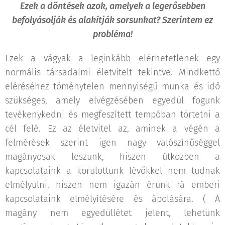
Ezek a döntések azok, amelyek a legerősebben
befolyásolják és alakítják sorsunkat? Szerintem ez
probléma!
Ezek a vágyak a leginkább elérhetetlenek egy
normális társadalmi életvitelt tekintve. Mindkettő
eléréséhez töménytelen mennyiségű munka és idő
szükséges, amely elvégzésében egyedül fogunk
tevékenykedni és megfeszített tempóban törtetni a
cél felé. Ez az életvitel az, aminek a végén a
felmérések szerint igen nagy valószínűséggel
magányosak leszünk, hiszen útközben a
kapcsolataink a körülöttünk lévőkkel nem tudnak
elmélyülni, hiszen nem igazán érünk rá emberi
kapcsolataink elmélyítésére és ápolására. ( A
magány nem egyedüllétet jelent, lehetünk