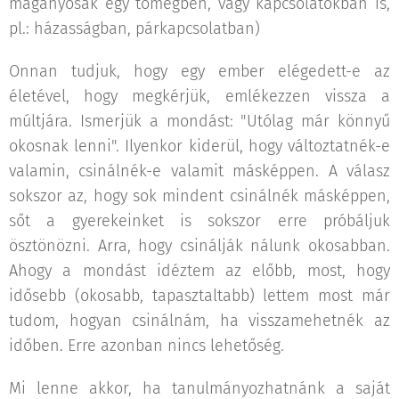
magányosak egy tömegben, vagy kapcsolatokban is,
pl.: házasságban, párkapcsolatban)
Onnan tudjuk, hogy egy ember elégedett-e az
életével, hogy megkérjük, emlékezzen vissza a
múltjára. Ismerjük a mondást: "Utólag már könnyű
okosnak lenni". Ilyenkor kiderül, hogy változtatnék-e
valamin, csinálnék-e valamit másképpen. A válasz
sokszor az, hogy sok mindent csinálnék másképpen,
sőt a gyerekeinket is sokszor erre próbáljuk
ösztönözni. Arra, hogy csinálják nálunk okosabban.
Ahogy a mondást idéztem az előbb, most, hogy
idősebb (okosabb, tapasztaltabb) lettem most már
tudom, hogyan csinálnám, ha visszamehetnék az
időben. Erre azonban nincs lehetőség.
Mi lenne akkor, ha tanulmányozhatnánk a saját