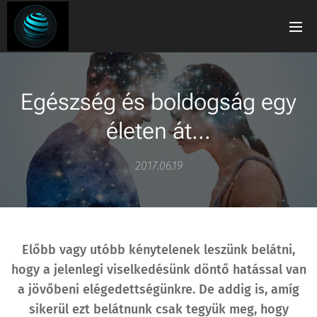
Egészség és boldogság egy
életen át...
2017.06.19
Előbb vagy utóbb kénytelenek leszünk belátni,
hogy a jelenlegi viselkedésünk döntő hatással van
a jövőbeni elégedettségünkre. De addig is, amíg
sikerül ezt belátnunk csak tegyük meg, hogy