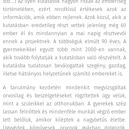
stb....) Az ilyen kutatások nagyon ritkák az emberiség
történetében, ezért rendkívül értékesek azok az
információk, amik ebben rejlenek. Azok közül, akik a
kutatásban eredetileg részt vettek jelenleg még 60
ember él és mindannyian a mai napig résztvevői
ennek a projektnek. A többségük elmúlt 90 éves. A
gyermekeikkel együtt több mint 2000-en vannak,
akik tovább folytatják a kutatásban való részvételt. A
kutatásba tudatosan beválogattak szegény, gazdag,
illetve hátrányos helyzetűnek számító embereket is.
A tanulmány kezdetén mindenkit megvizsgáltak
orvosilag és beszélgetéseket rögzítettek úgy velük,
mint a szüleikkel az otthonukban. A gyerekek szép
lassan felnőttek és mindenféle munkát végző ember
lett belőlük, amikor kiléptek a nagybetűs életbe.
Ügyvédek, kőművesek, orvosok, gyárban dolgozók,