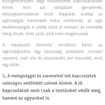
elszigeteltebben vagy felületesebb kapcsolatokban
élnek, mint azt valójában igényelnék,
boldogtalanabbnak érzik magukat, ezáltal az
egészségük hamarabb indul romlásnak, az agyi
tevékenységük is előbb kezd el romlani és rövidebb
ideig élnek, mint azok, akik nem magányosak.
A marakodó életmód rendkívül káros az
egészségünkre. Egy házasság, amelyben nincsen
szeretet, csak vita és veszekedés van rosszabb, mint
egy válás.
3.,
A melegséggel és szeretettel teli kapcsolatok
A jó
valóságos védőhálót szőnek körénk.
kapcsolatok nem csak a testünket védik meg,
hanem az agyunkat is.