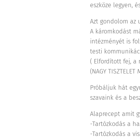
eszköze legyen, é
Azt gondolom az u
A káromkodást már
intézményét is fo
testi kommunikáci
( Elfordított fej,
(NAGY TISZTELET 
Próbáljuk hát egy
szavaink és a bes
Alaprecept amit 
-Tartózkodás a ha
-Tartózkodás a vis