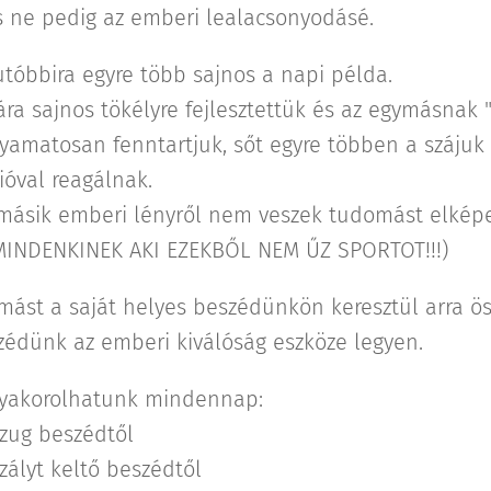
s ne pedig az emberi lealacsonyodásé.
tóbbira egyre több sajnos a napi példa.
a sajnos tökélyre fejlesztettük és az egymásnak
lyamatosan fenntartjuk, sőt egyre többen a szájuk k
óval reagálnak.
 a másik emberi lényről nem veszek tudomást elképe
MINDENKINEK AKI EZEKBŐL NEM ŰZ SPORTOT!!!)
mást a saját helyes beszédünkön keresztül arra ös
zédünk az emberi kiválóság eszköze legyen.
gyakorolhatunk mindennap:
zug beszédtől
zályt keltő beszédtől