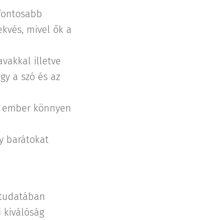
fontosabb
ekvés, mivel ők a
vakkal illetve
y a szó és az
z ember könnyen
y barátokat
 tudatában
 kiválóság