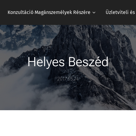
Konzultáció Magánszemélyek Részére
Üzletviteli é
Helyes Beszéd
2017.05.24