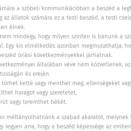
zámára a szóbeli kommunikációban a beszéd a leg
g az állatok számára ez a testi beszéd, a testi csel
ten élnek.
nem mindegy, hogy milyen szinten is bánunk a sza
l. Egy kis elmélkedés azonban megmutathatja, hog
eszéd óriási következményekkel járhatnak.
övetkezményei általában véve nem közvetlenek, a
ntosságán és erején.
 törhet ketté vagy menthet meg, ellenségeket vag
íthet haragot vagy szeretetet,
rút vagy teremthet békét.
zán méltányolhatnánk a szabad akaratot, melynek
gy legyen arra, hogy a beszéd képessége az emberi