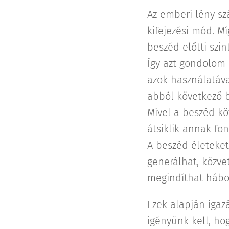
Az emberi lény s
kifejezési mód. Mí
beszéd előtti szin
Így azt gondolom 
azok használatáva
abból következő b
Mivel a beszéd k
átsiklik annak fo
A beszéd életeket
generálhat, közvet
megindíthat hábo
Ezek alapján iga
igényünk kell, ho