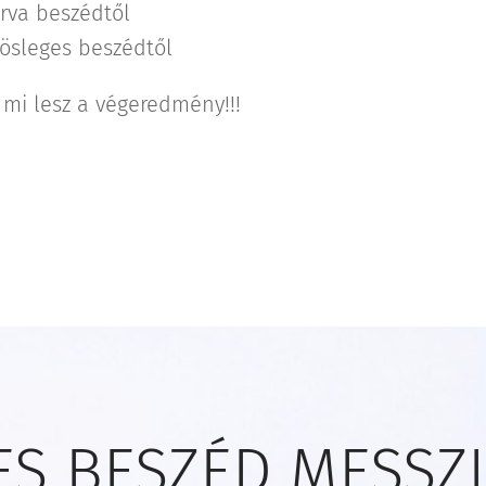
rva beszédtől
lösleges beszédtől
mi lesz a végeredmény!!!
ES BESZÉD MESSZI