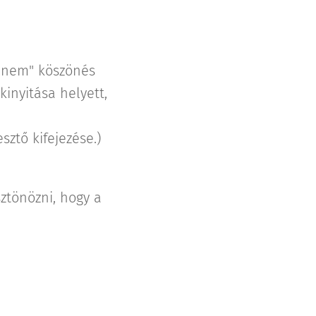
 "nem" köszönés
inyitása helyett,
sztő kifejezése.)
ztönözni, hogy a