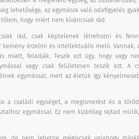
aládokban a megfelelő egység, az összetartozás, 
teség lehetősége, az egymásra való odafigyelés gya
tőlem, hogy miért nem kíváncsiak rád.
iak rád, csak képtelenek létrehozni és fennt
z kemény érzelmi és intellektuális meló. Vannak, 
s miatt, feladják. Teszik ezt úgy, hogy vagy n
ymással vagy csak felületesen teszik ezt. A c
lnek egymással, mert az életük így kényelmeseb
te a családi egységet, a megismerést és a törőd
talhoz egymással. Ez nem kizárólag rajtad múlik
tem, de nem lehetne mégiscsak valahogy máské