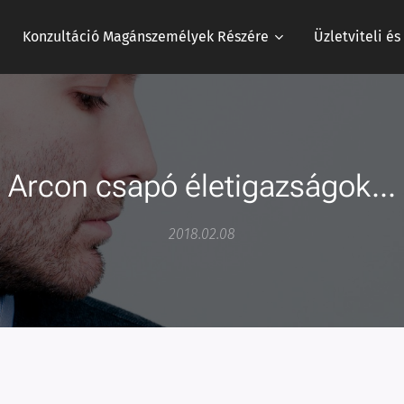
Konzultáció Magánszemélyek Részére
Üzletviteli é
Arcon csapó életigazságok...
2018.02.08