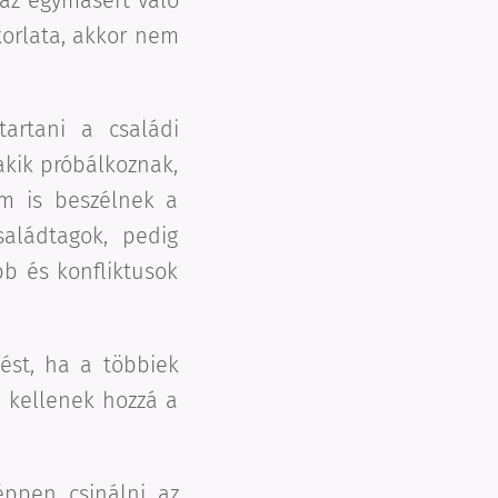
az egymásért való
korlata, akkor nem
artani a családi
akik próbálkoznak,
em is beszélnek a
saládtagok, pedig
b és konfliktusok
ést, ha a többiek
, kellenek hozzá a
ppen csinálni az