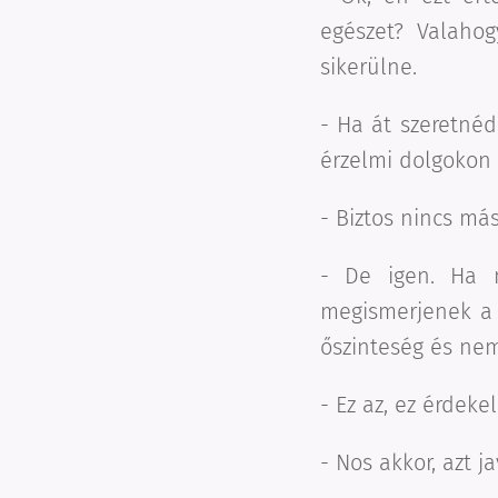
egészet? Valaho
sikerülne.
- Ha át szeretnéd
érzelmi dolgokon
- Biztos nincs má
- De igen. Ha 
megismerjenek a 
őszinteség és nem
- Ez az, ez érdeke
- Nos akkor, azt j