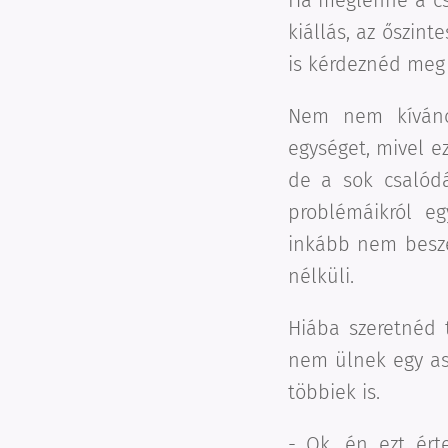
Ha meglenne a cs
kiállás, az őszin
is kérdeznéd meg 
Nem nem kíváncs
egységet, mivel e
de a sok csalódá
problémáikról eg
inkább nem beszé
nélküli.
Hiába szeretnéd 
nem ülnek egy asz
többiek is.
- Ok, én ezt ér