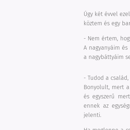
Úgy két évvel ezel
köztem és egy bar
- Nem értem, hog
A nagyanyáim és
a nagybáttyáim s
- Tudod a család,
Bonyolult, mert 
és egyszerű mert
ennek az egységn
jelenti.