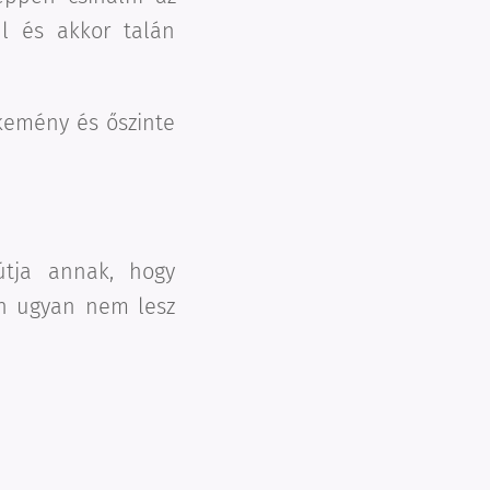
l és akkor talán
 kemény és őszinte
tja annak, hogy
en ugyan nem lesz