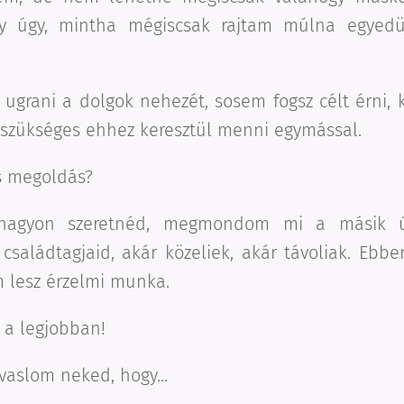
gy úgy, mintha mégiscsak rajtam múlna egyedü
 ugrani a dolgok nehezét, sosem fogsz célt érni,
 szükséges ehhez keresztül menni egymással.
s megoldás?
nagyon szeretnéd, megmondom mi a másik ú
családtagjaid, akár közeliek, akár távoliak. Ebb
 lesz érzelmi munka.
l a legjobban!
avaslom neked, hogy...