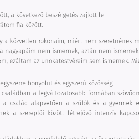
őtt, a következő beszélgetés zajlott le
átom fia között.
y a közvetlen rokonaim, miért nem szeretnének 
 a nagyapáim nem ismernek, aztán nem ismernek
em, ezáltam az unokatestvéreim sem ismernek. Mié
 egyszerre bonyolut és egyszerű közösség.
a családban a legváltozatosabb formában szövődn
 a család alapvetően a szülők és a gyermek e
ek a szereplői között létrejövő intenzív kapcso