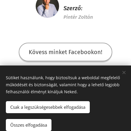
Szerző:
Pintér Zoltán
Kövess minket Facebookon!
Share
Sütiket használunk, hogy biztosítsuk a weboldal megfelelő
működését és biztonságát, valamint hogy a lehető legjobb
felhasználói élményt kínáljuk Neked.
Csak a legszükségesebbek elfogadása
© 2012 ABSOLUT SPIRIT KFT. / EGYSÉGSZEMLÉLET / CÉGADMIRÁLIS Minden
jog fenntartva.
Összes elfogadása
www.egysegszemlelet.hu
Sütik