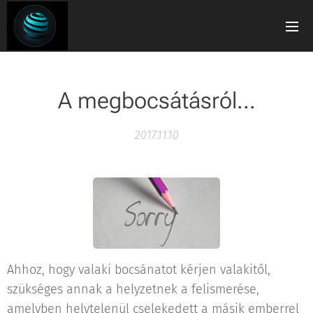
A megbocsátásról...
2017.11.10
Ahhoz, hogy valaki bocsánatot kérjen valakitől,
szükséges annak a helyzetnek a felismerése,
amelyben helytelenül cselekedett a másik emberrel