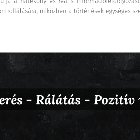
nulja a hatékony és reális információfeldolgozást
ntrollálására, miközben a történések egységes sze
rés - Rálátás - Pozitív 