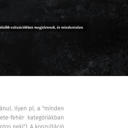
önbözőbb szituációkban megjelennek, és minduntalan
ánul. Ilyen pl. a "minden
ete-fehér kategóriákban
tos neki"). A konzultáció