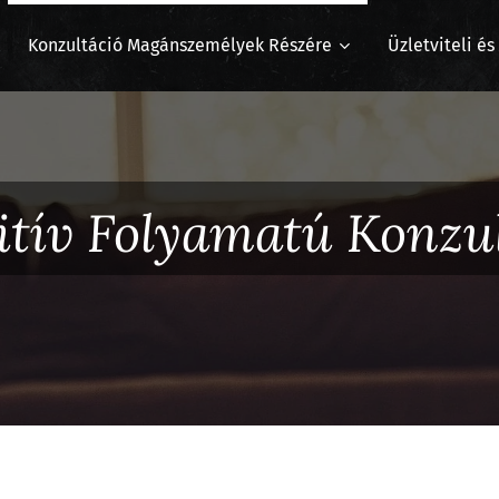
Konzultáció Magánszemélyek Részére
Üzletviteli é
tív Folyamatú Konzul