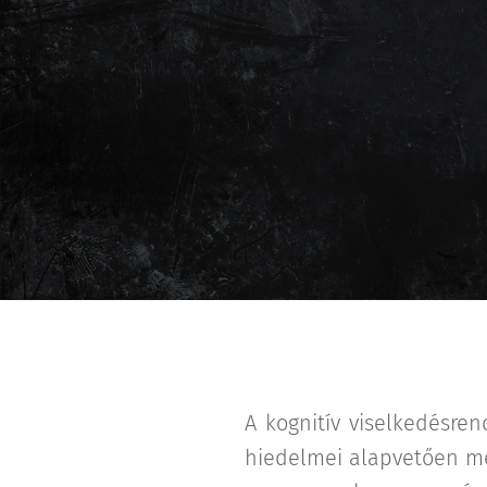
A kognitív viselkedésre
hiedelmei alapvetően meg