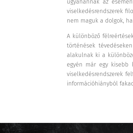
ugyanannak az esemény
viselkedésrendszerek filo
nem maguk a dolgok, han
A különböző félreértése
történések tévedéseken
alakulnak ki a különböző
egyén már egy kisebb ku
viselkedésrendszerek fel
információhiányból faka