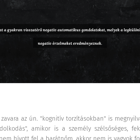
okat a gyakran visszatérő negatív automatikus gondolatokat, melyek a legkül
negatív érzelmeket eredményeznek.
 zavara az ún. "kognitív torzításokban" is megnyilv
olkodás", amikor is a személy szélsőséges, fek
nem hívott fel a barátnőm, akkor nem is vagyok fon