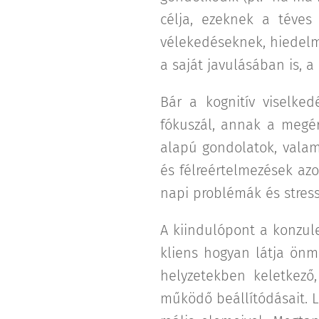
célja, ezeknek a téve
vélekedéseknek, hiedelm
a saját javulásában is, 
Bár a kognitív viselked
fókuszál, annak a megér
alapú gondolatok, valami
és félreértelmezések azo
napi problémák és stress
A kiindulópont a konzul
kliens hogyan látja önma
helyzetekben keletkező,
működő beállítódásait. Lo