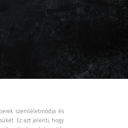
mberek szemléletmódja és
ket. Ez azt jelenti, hogy