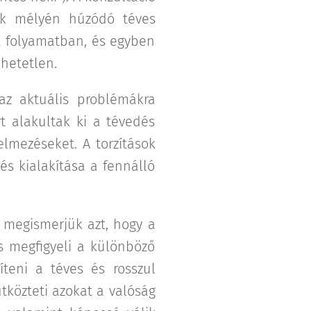
ek mélyén húzódó téves
a folyamatban, és egyben
hetetlen.
 az aktuális problémákra
t alakultak ki a tévedés
elmezéseket. A torzítások
és kialakítása a fennálló
 megismerjük azt, hogy a
ns megfigyeli a különböző
íteni a téves és rosszul
ütközteti azokat a valóság