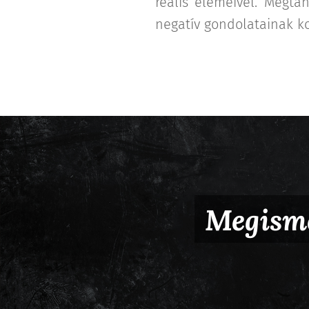
reális elemeivel. Megta
negatív gondolatainak ko
Megisme