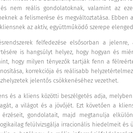
s és nem reális gondolatoknak, valamint az ez
eknek a felismerése és megváltoztatása. Ebben 
a kliensnek az aktív, együttműködő szerepe elenged
ésrendszerek felfedezése elsősorban a jelenre,
tésére is hangsúlyt helyez, hogy hogyan és miér
nt, hogy milyen tényezők tartják fenn a félreért
nosítása, korrekciója és reálisabb helyzetértelmez
zhelyzetek jelentős csökkenéséhez vezethet.
ens és a kliens közötti beszélgetés adja, melyben
gát, a világot és a jövőjét. Ezt követően a klie
 érzéseit, gondolatait, majd megtanulja elkülön
gikailag felülvizsgálja irracionális hiedelmeit és 