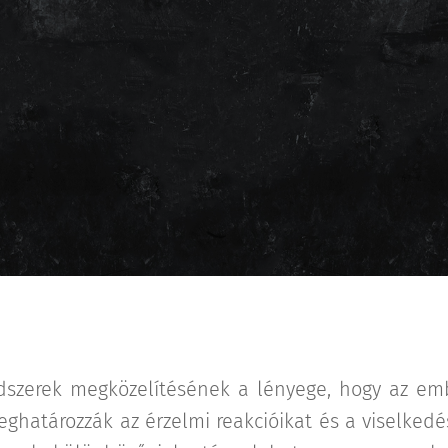
ndszerek megközelítésének a lényege, hogy az e
határozzák az érzelmi reakcióikat és a viselkedésü