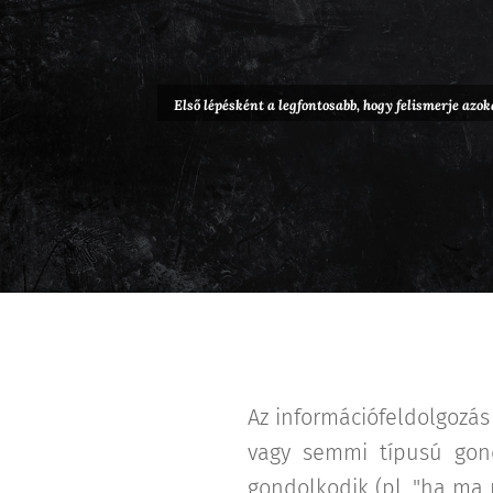
Első lépésként a legfontosabb, hogy felismerje az
Az információfeldolgozás
vagy semmi típusú gond
gondolkodik (pl. "ha ma 