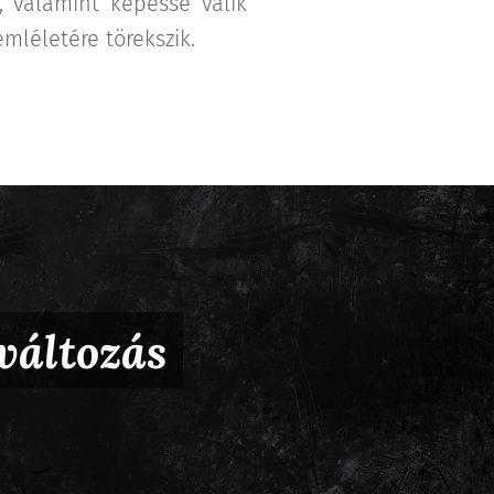
, valamint képessé válik
mléletére törekszik.
változás