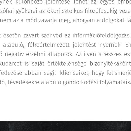
nek különböző jelentése lehet az egyes ember
zófiai gyökerei az ókori sztoikus filozófusokig vez
em az a mód zavarja meg, ahogyan a dolgokat lát
k esetén zavart szenved az információfeldolgozás
 alapuló, félreértelmezett jelentést nyernek. 
 negatív érzelmi állapotok. Az ilyen stresszes é
darcot is saját értéktelensége bizonyítékaként
fedezése abban segíti klienseiket, hogy felismer
dó, tévedésekre alapuló gondolkodási folyamataika