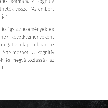
ek számára. A kognitív
ethetők vissza: "Az embert
ja".
, és így az események és
Ennek következményeként
s negatív állapotokban az
 értelmezhet. A kognitív
jék és megváltoztassák az
t.