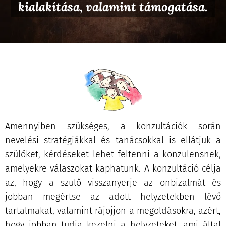
kialakítása, valamint támogatása.
Amennyiben szükséges, a konzultációk során
nevelési stratégiákkal és tanácsokkal is ellátjuk a
szülőket, kérdéseket lehet feltenni a konzulensnek,
amelyekre válaszokat kaphatunk. A konzultáció célja
az, hogy a szülő visszanyerje az önbizalmát és
jobban megértse az adott helyzetekben lévő
tartalmakat, valamint rájöjjön a megoldásokra, azért,
hogy jobban tudja kezelni a helyzeteket, ami által