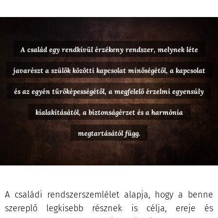
A család egy rendkívül érzékeny rendszer, melynek léte
javarészt a szülők közötti kapcsolat minőségétől, a kapcsolat
és az egyén tűrőképességétől, a megfelelő érzelmi egyensúly
kialakításától, a biztonságérzet és a harmónia
megtartásától függ.
A családi rendszerszemlélet alapja, hogy a benne
szereplő legkisebb résznek is célja, ereje és