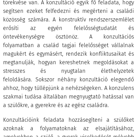
törekvése van. A konzultáció egyik fő feladata, hogy
segítsen ezeket felfedezni és megérteni a családi
közösség számára. A konstruktív rendszerszemlélet
erősíti az egyén felelősségtudatát és
öntevékenységre ösztönöz. A konzultációs
folyamatban a család tagjai felelősséget vállalnak
magukért és egymásért, rendezik konfliktusaikat és
megtanulják, hogyan kereshetnek megoldásokat a
stresszes és nyugtalan élethelyzetek
feloldására. Sokszor néhány konzultáció elegendő
ahhoz, hogy túllépjünk a nehézségeken. A konzulens
szakmai tudása általában megnyugtató hatással van
a szülőkre, a gyerekre és az egész családra.
Konzultációink feladata hozzásegíteni a szülőket
azoknak a folyamatoknak az elsajátításához,
amelyekben a szülő, a gyerek viselkedését mélyebb