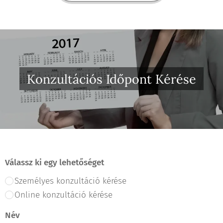
Konzultációs Időpont Kérése
Válassz ki egy lehetőséget
Személyes konzultáció kérése
Online konzultáció kérése
Név