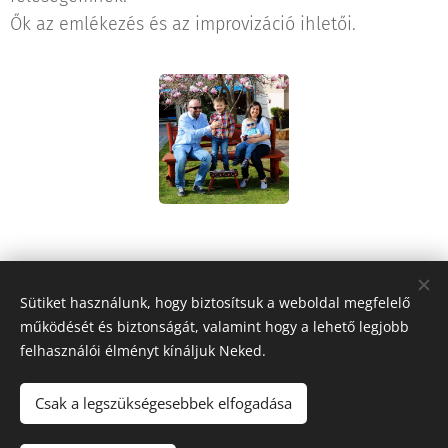
Ők az emlékezés és az improvizáció ihletői.
Share
Sütiket használunk, hogy biztosítsuk a weboldal megfelelő
működését és biztonságát, valamint hogy a lehető legjobb
felhasználói élményt kínáljuk Neked.
Csak a legszükségesebbek elfogadása
© 2012 ABSOLUT SPIRIT KFT. / EGYSÉGSZEMLÉLET / CÉGADMIRÁLIS Minden