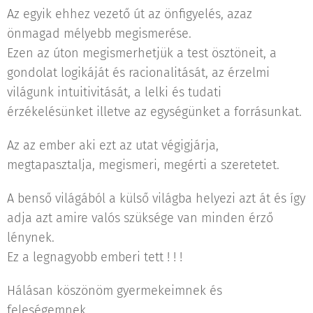
Az egyik ehhez vezető út az önfigyelés, azaz
önmagad mélyebb megismerése.
Ezen az úton megismerhetjük a test ösztöneit, a
gondolat logikáját és racionalitását, az érzelmi
világunk intuitivitását, a lelki és tudati
érzékelésünket illetve az egységünket a forrásunkat.
Az az ember aki ezt az utat végigjárja,
megtapasztalja, megismeri, megérti a szeretetet.
A benső világából a külső világba helyezi azt át és így
adja azt amire valós szüksége van minden érző
lénynek.
Ez a legnagyobb emberi tett ! ! !
Hálásan köszönöm gyermekeimnek és
feleségemnek.