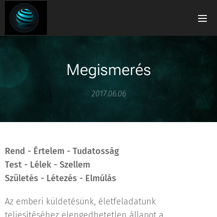
Megismerés
2017.06.06
Rend - Értelem - Tudatosság
Test - Lélek - Szellem
Születés - Létezés - Elmúlás
Az emberi küldetésünk, életfeladatunk
teljesítéséhez elengedhetetlen állapot a